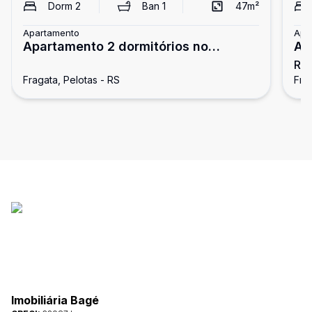
Dorm
2
Ban
1
47
m²
Apartamento
Apa
Apartamento 2 dormitórios no
Ap
R$
Fragata em Pelotas
Av
Fragata, Pelotas - RS
Fra
Imobiliária Bagé