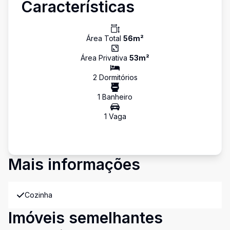
Características
Área Total
56
m²
Área Privativa
53
m²
2
Dormitório
s
1
Banheiro
1
Vaga
Mais informações
Cozinha
Imóveis semelhantes