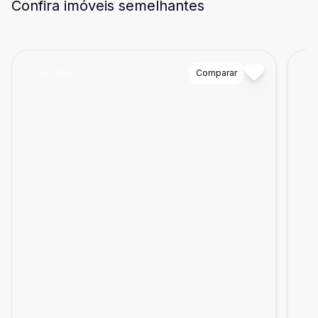
Confira imóveis semelhantes
Cód:
15507
Comparar
Có