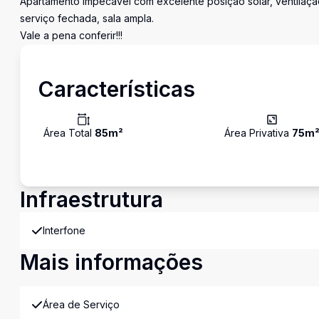
Apartamento impecável com excelente posição solar, ventilação
serviço fechada, sala ampla.
Vale a pena conferir!!!
Características
Área Total
85
m²
Área Privativa
75
m
Infraestrutura
Interfone
Mais informações
Área de Serviço