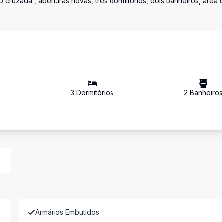
 cruzada , aberturas novas, três dormitórios, dois banheiros, área 
²
3
Dormitório
s
2
Banheiro
Armários Embutidos