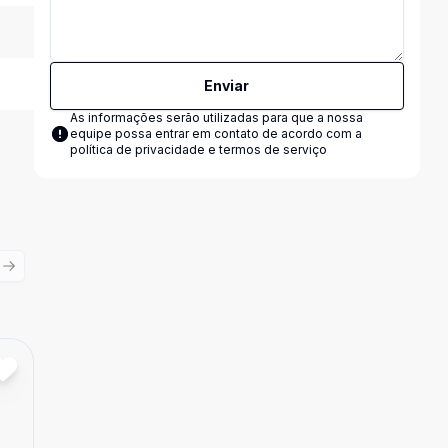
Enviar
As informações serão utilizadas para que a nossa
equipe possa entrar em contato de acordo com a
política de privacidade e termos de serviço
ious slide
Next slide
Cód:
AP0342
Comparar