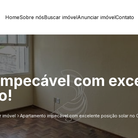
Home
Sobre nós
Buscar imóvel
Anunciar imóvel
Contato
impecável com exce
o!
r imóvel
Apartamento impecável com excelente posição solar no C