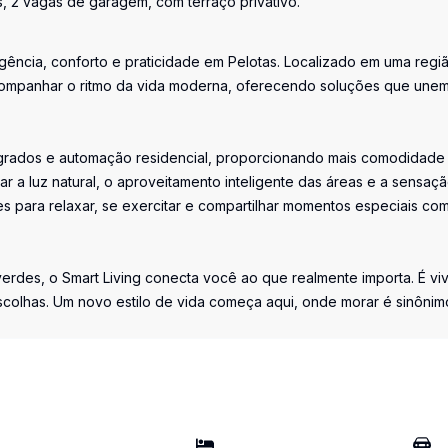
, 2 vagas de garagem, com terraço privativo.
igência, conforto e praticidade em Pelotas. Localizado em uma regi
companhar o ritmo da vida moderna, oferecendo soluções que une
egrados e automação residencial, proporcionando mais comodidade
ar a luz natural, o aproveitamento inteligente das áreas e a sensaç
 para relaxar, se exercitar e compartilhar momentos especiais co
verdes, o Smart Living conecta você ao que realmente importa. É vi
colhas. Um novo estilo de vida começa aqui, onde morar é sinônim