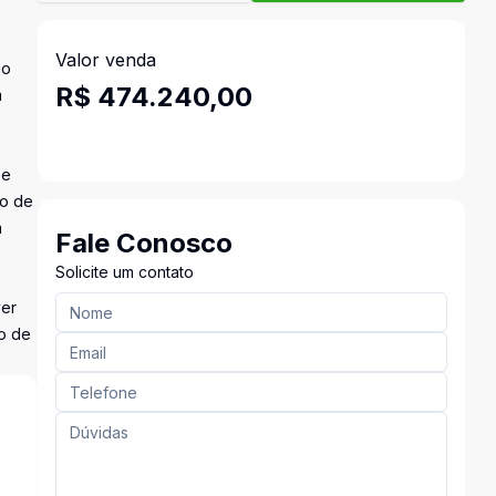
Valor venda
ão
R$ 474.240,00
m
 e
ão de
m
Fale Conosco
Solicite um contato
ver
o de