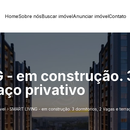
Home
Sobre nós
Buscar imóvel
Anunciar imóvel
Contato
- em construção. 3
aço privativo
vel
SMART LIVING - em construção. 3 dormitorios, 2 Vagas e terraç