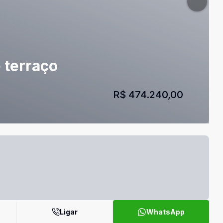
 terraço
R$ 474.240,00
Ligar
WhatsApp