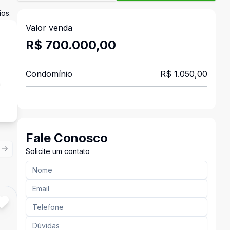
ios.
Valor venda
R$ 700.000,00
Condomínio
R$ 1.050,00
a
Fale Conosco
Solicite um contato
ious slide
Next slide
Cód:
AP0342
Comparar