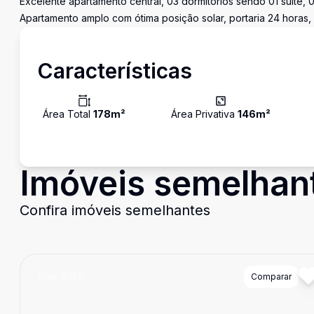
Excelente apartamento central, 03 dormitórios sendo 01 suíte, 0
Apartamento amplo com ótima posição solar, portaria 24 horas,
Características
Área Total
178
m²
Área Privativa
146
m²
Imóveis semelhan
Confira imóveis semelhantes
Cód:
15186
Comparar