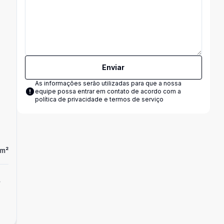
Enviar
As informações serão utilizadas para que a nossa
equipe possa entrar em contato de acordo com a
política de privacidade e termos de serviço
m²
Dorm
3
Ban
3
1
Apartamento
m
Apartamento à venda Centro Pelotas 3
Dormitórios 1 suíte elevador garagem
R$ 560.000,00
Centro, Pelotas - RS