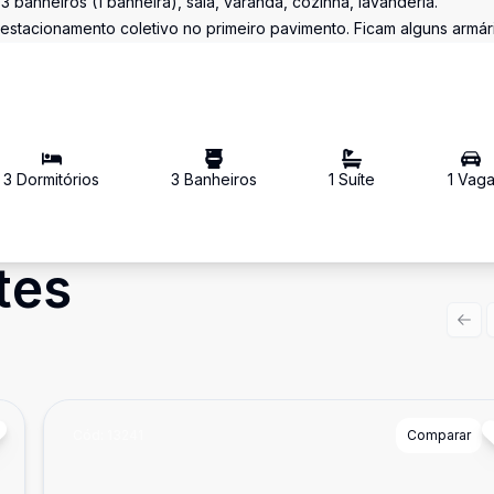
3 banheiros (1 banheira), sala, varanda, cozinha, lavanderia.
 estacionamento coletivo no primeiro pavimento. Ficam alguns armár
3
Dormitório
s
3
Banheiro
s
1
Suíte
1
Vag
tes
Prev
Cód:
13241
Comparar