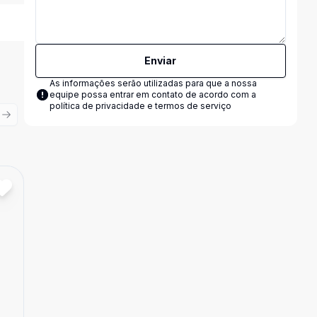
Enviar
As informações serão utilizadas para que a nossa
equipe possa entrar em contato de acordo com a
política de privacidade e termos de serviço
ious slide
Next slide
Cód:
AP0342
Comparar