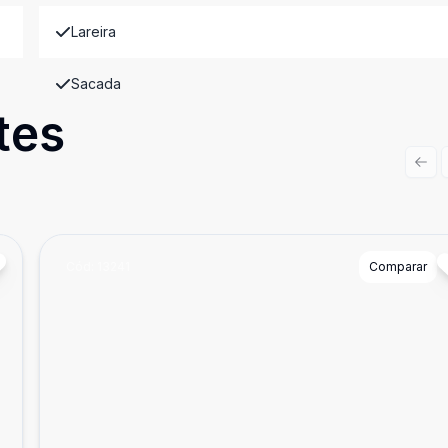
Lareira
Sacada
tes
Prev
Cód:
13241
Comparar