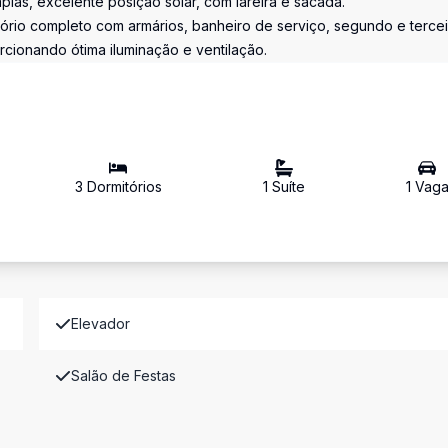
las, excelente posição solar, com lareira e sacada.
tório completo com armários, banheiro de serviço, segundo e terce
cionando ótima iluminação e ventilação.
3
Dormitório
s
1
Suíte
1
Vag
Elevador
Salão de Festas