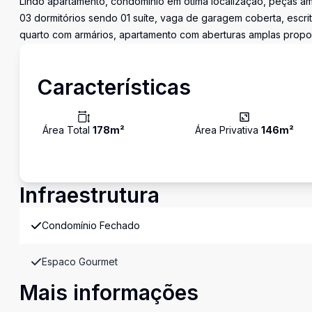
Lindo apartamento, condomínio em ótima localização, peças amp
03 dormitórios sendo 01 suíte, vaga de garagem coberta, escri
quarto com armários, apartamento com aberturas amplas propor
Características
Área Total
178
m²
Área Privativa
146
m²
Infraestrutura
Condomínio Fechado
Espaco Gourmet
Mais informações