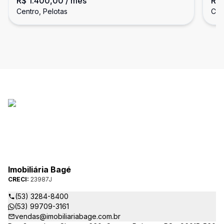
R$ 1.400,00
/ mês
R$
Centro, Pelotas
Cen
Imobiliária Bagé
CRECI:
23987J
(53) 3284-8400
(53) 99709-3161
vendas@imobiliariabage.com.br