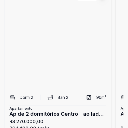
Dorm
2
Ban
2
90
m²
Apartamento
Apa
Ap de 2 dormitórios Centro - ao lado
Ap
R$ 270.000,00
do INSS em Pelotas
ce