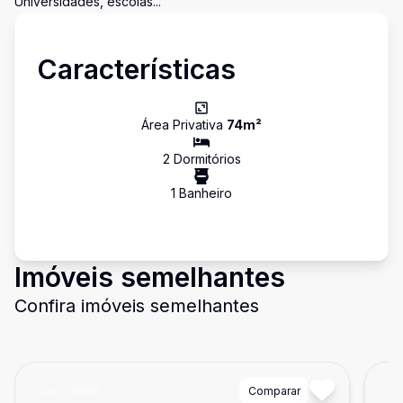
Universidades, escolas...
Características
Área Privativa
74
m²
2
Dormitório
s
1
Banheiro
Imóveis semelhantes
Confira imóveis semelhantes
Cód:
14966
Comparar
Có