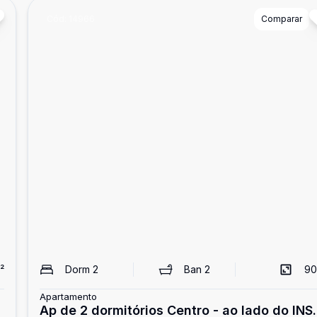
Cód:
14966
Comparar
²
Dorm
2
Ban
2
90
Apartamento
Ap de 2 dormitórios Centro - ao lado do INS