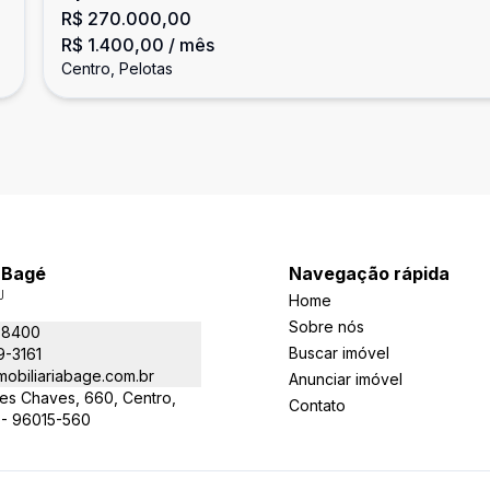
R$ 270.000,00
em Pelotas
R$ 1.400,00
/ mês
Centro, Pelotas
a Bagé
Navegação rápida
J
Home
Sobre nós
-8400
Buscar imóvel
9-3161
obiliariabage.com.br
Anunciar imóvel
es Chaves, 660, Centro,
Contato
 - 96015-560