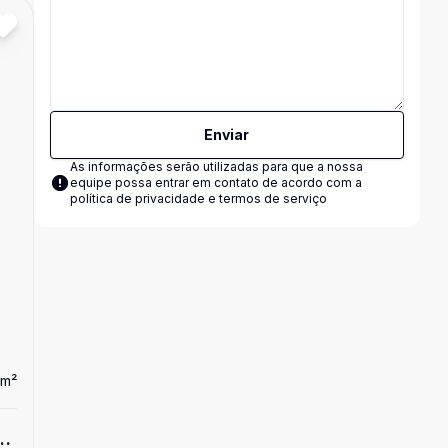
Cód:
14798
Comparar
Enviar
As informações serão utilizadas para que a nossa
equipe possa entrar em contato de acordo com a
política de privacidade e termos de serviço
m²
Dorm
2
Ban
2
Apartamento
S
Apartamento de 2 dormitórios no centro d