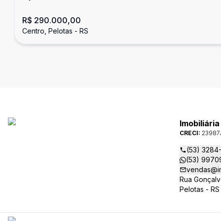
R$ 290.000,00
Centro, Pelotas - RS
Imobiliári
CRECI:
23987
(53) 3284
(53) 9970
vendas@im
Rua Gonçalv
Pelotas - RS