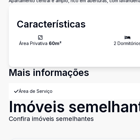
Apartamento central e amplo, rico em aberturas, com lavanderia
Características
Área Privativa
60
m²
2
Dormitório
Mais informações
Área de Serviço
Imóveis semelhan
Confira imóveis semelhantes