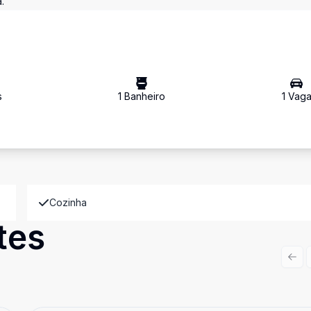
.
s
1
Banheiro
1
Vag
Cozinha
tes
Prev