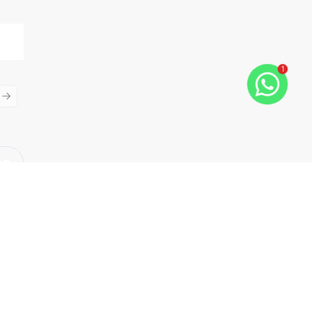
1
ious slide
Next slide
Cód:
14798
Comparar