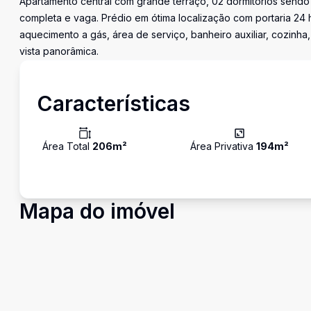
Apartamento central com grande terraço, 02 dormitórios sendo
completa e vaga. Prédio em ótima localização com portaria 24 h
aquecimento a gás, área de serviço, banheiro auxiliar, cozinha,
vista panorâmica.
Características
Área Total
206
m²
Área Privativa
194
m²
Mapa do imóvel