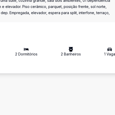
 uma suíte, cozinha grande, sala dois ambientes, 01 dependência
 e elevador. Piso cerâmico, parquet, posição frente, sol norte,
 dep. Empregada, elevador, espera para split, interfone, terraço,
2
Dormitório
s
2
Banheiro
s
1
Vag