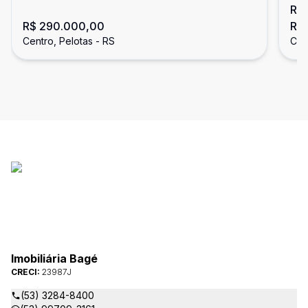
R$
Pelotas
do
R$ 290.000,00
R$ 
Centro, Pelotas - RS
Cen
Imobiliária Bagé
CRECI:
23987J
(53) 3284-8400