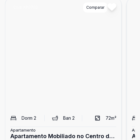
Cód:
AP0702
Comparar
Có
Dorm
2
Ban
2
72
m²
Apartamento
Apa
Apartamento Mobiliado no Centro de
Ap