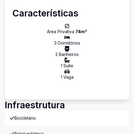
Características
Área Privativa
74
m²
3
Dormitório
s
2
Banheiro
s
1
Suíte
1
Vaga
Infraestrutura
Bicicletário
Brinquedoteca