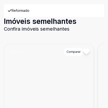
Reformado
Imóveis semelhantes
Confira imóveis semelhantes
Cód:
4198
Comparar
Có