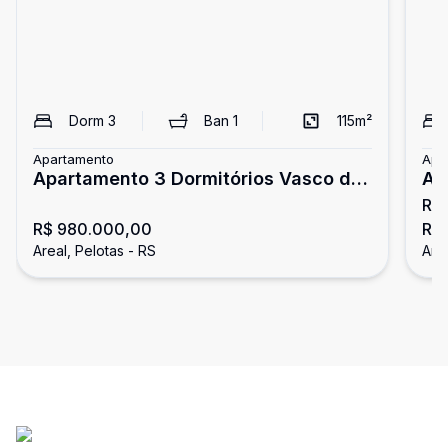
Dorm
3
Ban
1
115
m²
Apartamento
Apa
Apartamento 3 Dormitórios Vasco da
AP
R$
gama em Pelotas
MO
R$ 980.000,00
R$
Areal, Pelotas - RS
Area