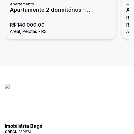
Apartamento
Apa
Apartamento 2 dormitórios -
Ap
R$
Residencial Guimarães/Areal
Co
R$ 140.000,00
R$ 
Areal, Pelotas - RS
Area
Imobiliária Bagé
CRECI:
23987J