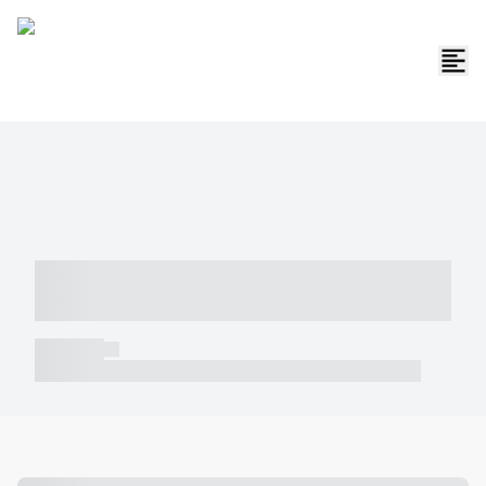
----- ----- -- ------ ---- ---- -- ----- -----
----- --- ------
----- -----
----- ----- -- ------ ---- ---- -- ----- ----- ----- --- ------