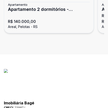
Apartamento
Apa
Apartamento 2 dormitórios -
Ap
R$
Residencial Guimarães/Areal
Co
R$ 140.000,00
R$ 
Areal, Pelotas - RS
Area
Imobiliária Bagé
CRECI:
23987J