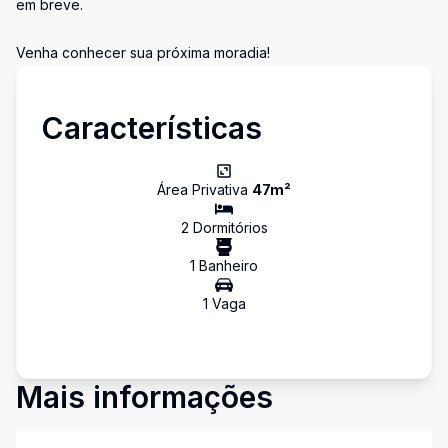
em breve.
Venha conhecer sua próxima moradia!
Características
Área Privativa
47
m²
2
Dormitório
s
1
Banheiro
1
Vaga
Mais informações