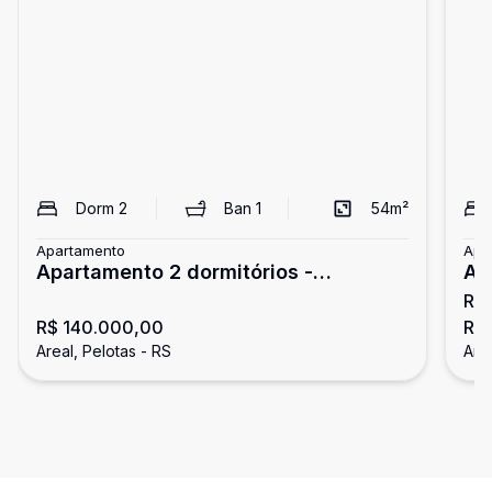
Dorm
2
Ban
1
54
m²
Apartamento
Apa
Apartamento 2 dormitórios -
Ap
R$
Residencial Guimarães/Areal
Co
R$ 140.000,00
R$ 
Areal, Pelotas - RS
Area