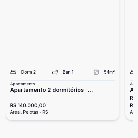
Dorm
2
Ban
1
54
m²
Apartamento
Apa
Apartamento 2 dormitórios -
Ap
R$
Residencial Guimarães/Areal
Co
R$ 140.000,00
R$ 
Areal, Pelotas - RS
Area